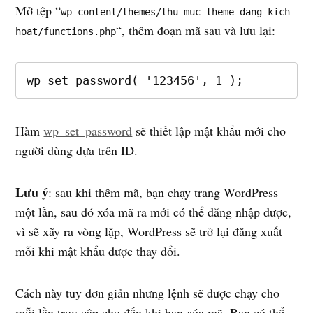
Mở tệp “
wp-content/themes/thu-muc-theme-dang-kich-
“, thêm đoạn mã sau và lưu lại:
hoat/functions.php
wp_set_password( '123456', 1 );
Hàm
wp_set_password
sẽ thiết lập mật khẩu mới cho
người dùng dựa trên ID.
Lưu ý
: sau khi thêm mã, bạn chạy trang WordPress
một lần, sau đó xóa mã ra mới có thể đăng nhập được,
vì sẽ xãy ra vòng lặp, WordPress sẽ trở lại đăng xuất
mỗi khi mật khẩu được thay đổi.
Cách này tuy đơn giản nhưng lệnh sẽ được chạy cho
mỗi lần truy cập cho đến khi bạn xóa mã. Bạn có thể