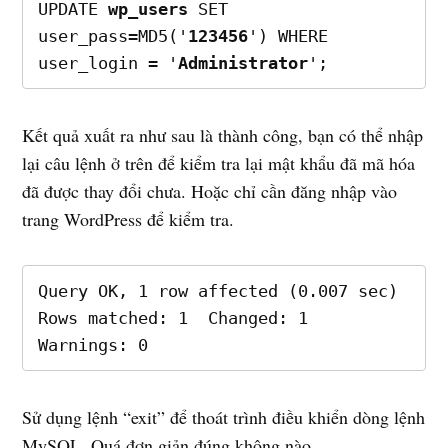
UPDATE 
wp_users
 SET 
user_pass=MD5('
123456
') WHERE 
user_login = '
Administrator
';
Kết quả xuất ra như sau là thành công, bạn có thể nhập
lại câu lệnh ở trên để kiểm tra lại mật khẩu đã mã hóa
đã được thay đổi chưa. Hoặc chỉ cần đăng nhập vào
trang WordPress để kiểm tra.
Query OK, 1 row affected (0.007 sec)

Rows matched: 1  Changed: 1  
Warnings: 0
Sử dụng lệnh “exit” để thoát trình điều khiển dòng lệnh
MySQL. Quá đơn giản đúng không nào.