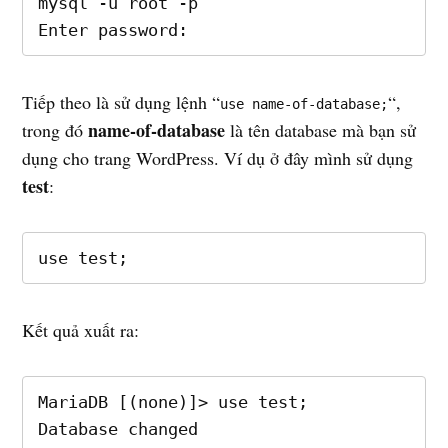
mysql -u root -p

Enter password:
Tiếp theo là sử dụng lệnh “
“,
use name-of-database;
name-of-database
trong đó
là tên database mà bạn sử
dụng cho trang WordPress. Ví dụ ở đây mình sử dụng
test
:
use test;
Kết quả xuất ra:
MariaDB [(none)]> use test;

Database changed
