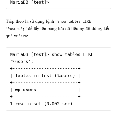
MariaDB [test]>
Tiếp theo là sử dụng lệnh “
show tables LIKE
” để lấy tên bảng lưu dữ liệu người dùng, kết
'%users';
quả xuất ra:
MariaDB [test]> show tables LIKE 
'%users';

+-------------------------+

| Tables_in_test (%users) |

+-------------------------+

| 
wp_users
                |

+-------------------------+

1 row in set (0.002 sec)