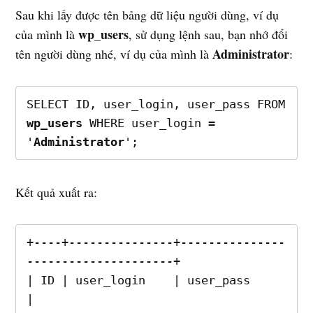
Sau khi lấy được tên bảng dữ liệu người dùng, ví dụ
wp_users
của mình là
, sử dụng lệnh sau, bạn nhớ đổi
Administrator
tên người dùng nhé, ví dụ của mình là
:
SELECT ID, user_login, user_pass FROM 
wp_users
 WHERE user_login = 
'
Administrator
';
Kết quả xuất ra:
+----+---------------+---------------
---------------------+

| ID | user_login    | user_pass                          
|
