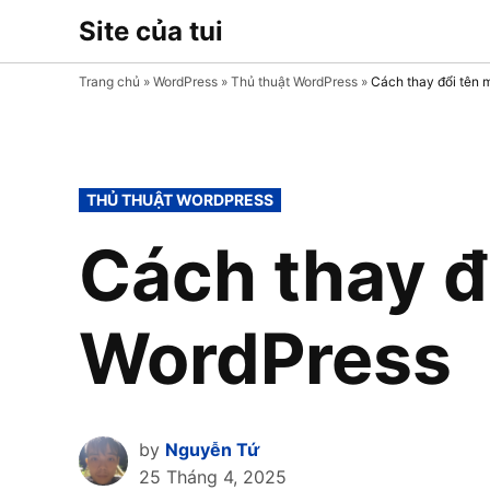
Skip
Site của tui
Chia sẻ thủ
to
thuật, mẹo
sử dụng
content
Trang chủ
»
WordPress
»
Thủ thuật WordPress
»
Cách thay đổi tên 
Plugin và
Theme
WordPress
POSTED
THỦ THUẬT WORDPRESS
IN
Cách thay đ
WordPress
by
Nguyễn Tứ
25 Tháng 4, 2025