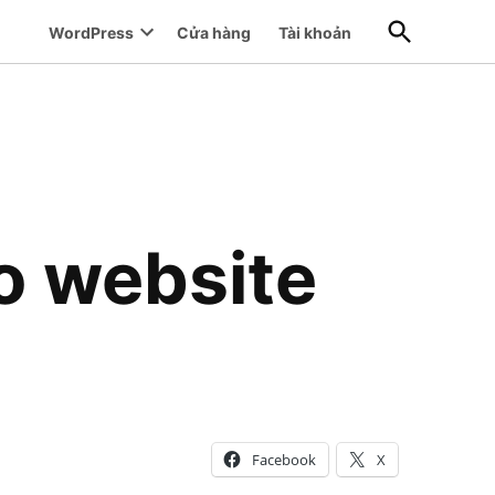
Open
WordPress
Cửa hàng
Tài khoản
Search
Open
dropdown
menu
o website
Facebook
X