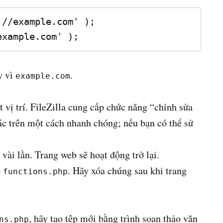
//example.com' );

example.com' );
y vì
.
example.com
t vị trí. FileZilla cung cấp chức năng “chỉnh sửa
tác trên một cách nhanh chóng; nếu bạn có thể sử
vài lần. Trang web sẽ hoạt động trở lại.
p
. Hãy xóa chúng sau khi trang
functions.php
, hãy tạo tệp mới bằng trình soạn thảo văn
ns.php