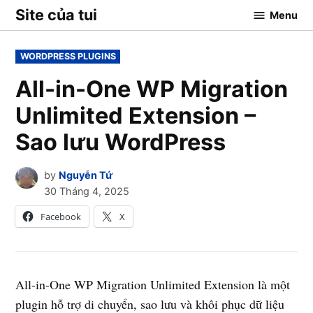
Skip
Site của tui
Menu
to
content
POSTED
WORDPRESS PLUGINS
IN
All-in-One WP Migration
Unlimited Extension –
Sao lưu WordPress
by
Nguyễn Tứ
30 Tháng 4, 2025
Facebook
X
All-in-One WP Migration Unlimited Extension là một
plugin hỗ trợ di chuyển, sao lưu và khôi phục dữ liệu