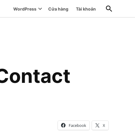
Open
WordPress
Cửa hàng
Tài khoản
Search
Open
dropdown
menu
 Contact
Facebook
X