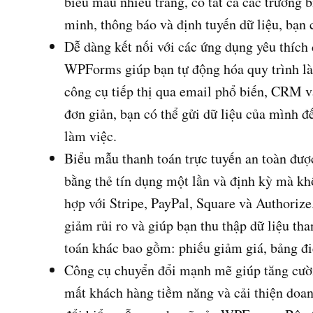
biểu mẫu nhiều trang, có tất cả các trường 
minh, thông báo và định tuyến dữ liệu, bạn c
Dễ dàng kết nối với các ứng dụng yêu thích 
WPForms giúp bạn tự động hóa quy trình là
công cụ tiếp thị qua email phổ biến, CRM 
đơn giản, bạn có thể gửi dữ liệu của mình đ
làm việc.
Biểu mẫu thanh toán trực tuyến an toàn đượ
bằng thẻ tín dụng một lần và định kỳ mà kh
hợp với Stripe, PayPal, Square và Authorize
giảm rủi ro và giúp bạn thu thập dữ liệu th
toán khác bao gồm: phiếu giảm giá, bảng điề
Công cụ chuyển đổi mạnh mẽ giúp tăng cườn
mất khách hàng tiềm năng và cải thiện doan