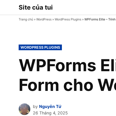
Skip
Site của tui
Chia sẻ thủ
to
thuật, mẹo
sử dụng
content
Trang chủ
»
WordPress
»
WordPress Plugins
»
WPForms Elite – Trìn
Plugin và
Theme
WordPress
POSTED
WORDPRESS PLUGINS
IN
WPForms Eli
Form cho W
by
Nguyễn Tứ
26 Tháng 4, 2025