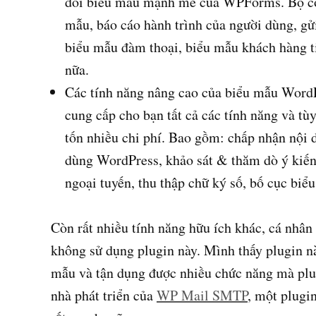
đổi biểu mẫu mạnh mẽ của WPForms. Bộ côn
mẫu, báo cáo hành trình của người dùng, gử
biểu mẫu đàm thoại, biểu mẫu khách hàng 
nữa.
Các tính năng nâng cao của biểu mẫu Word
cung cấp cho bạn tất cả các tính năng và 
tốn nhiều chi phí. Bao gồm: chấp nhận nội 
dùng WordPress, khảo sát & thăm dò ý kiến,
ngoại tuyến, thu thập chữ ký số, bố cục biểu
Còn rất nhiều tính năng hữu ích khác, cá nhâ
không sử dụng plugin này. Mình thấy plugin nà
mẫu và tận dụng được nhiều chức năng mà plu
nhà phát triển của
WP Mail SMTP
, một plugi