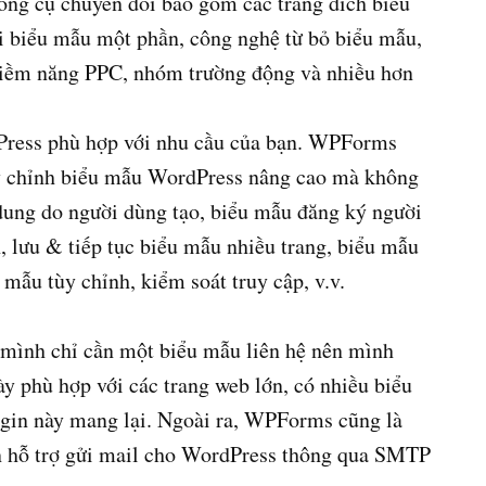
g cụ chuyển đổi bao gồm các trang đích biểu
i biểu mẫu một phần, công nghệ từ bỏ biểu mẫu,
tiềm năng PPC, nhóm trường động và nhiều hơn
Press phù hợp với nhu cầu của bạn. WPForms
tùy chỉnh biểu mẫu WordPress nâng cao mà không
dung do người dùng tạo, biểu mẫu đăng ký người
 lưu & tiếp tục biểu mẫu nhiều trang, biểu mẫu
 mẫu tùy chỉnh, kiểm soát truy cập, v.v.
n mình chỉ cần một biểu mẫu liên hệ nên mình
y phù hợp với các trang web lớn, có nhiều biểu
gin này mang lại. Ngoài ra, WPForms cũng là
n hỗ trợ gửi mail cho WordPress thông qua SMTP