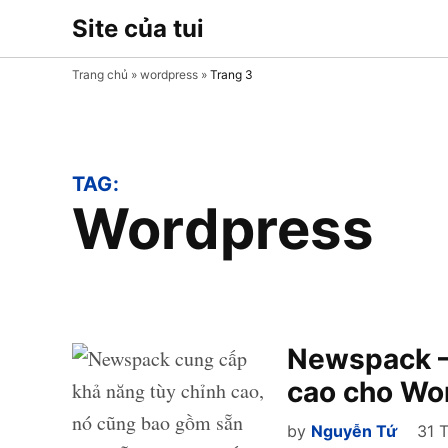
Skip
Site của tui
Chia sẻ thủ
to
thuật, mẹo
sử dụng
content
Trang chủ
»
wordpress
»
Trang 3
Plugin và
Theme
WordPress
TAG:
wordpress
Newspack – 
cao cho Wo
by
Nguyễn Tứ
31 