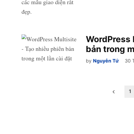
WordPress M
bản trong m
by
Nguyễn Tứ
30 
Phân
1
trang
bài
viết