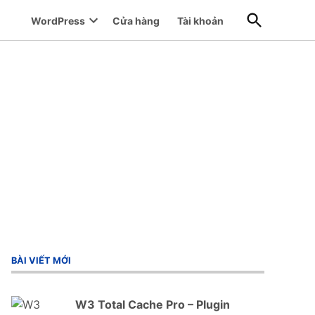
Open
WordPress
Cửa hàng
Tài khoản
Search
Open
dropdown
menu
BÀI VIẾT MỚI
W3 Total Cache Pro – Plugin